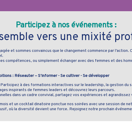
Participez à nos événements :
emble vers une mixité prof
gée et sommes convaincus que le changement commence par l’action. C’
l.
elles compétences, ou simplement échanger avec des femmes et des homme
ions : Réseauter – S’informer - Se cultiver - Se développer
rticipez à des formations interactives sur le leadership, la gestion du st
ages inspirants de femmes leaders et découvrez leurs parcours.
nelles dans un cadre convivial, partagez vos expériences et agrandissez
s et un cocktail dinatoire ponctue nos soirées avec une session de netwo
sif, où la diversité devient une force. Rejoignez notre prochain événeme