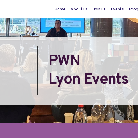
Home
About us
Join us
Events
Pro
PWN
Lyon
Events