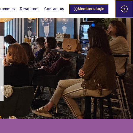
grammes
Resources
Contact us
Members login