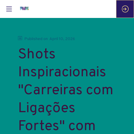
Published on
April 10, 2026
Shots
Inspiracionais
"Carreiras com
Ligações
Fortes" com