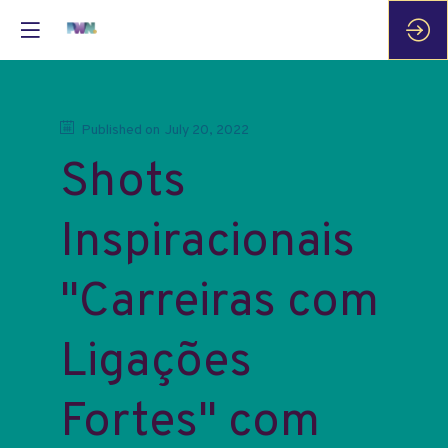
Published on
July 20, 2022
Shots
Inspiracionais
"Carreiras com
Ligações
Fortes" com