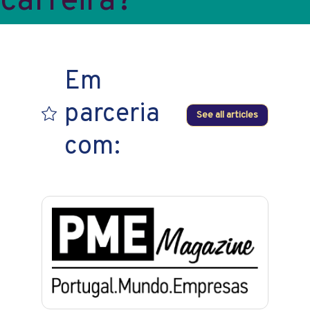
carreira?
Em
parceria
See all articles
com: