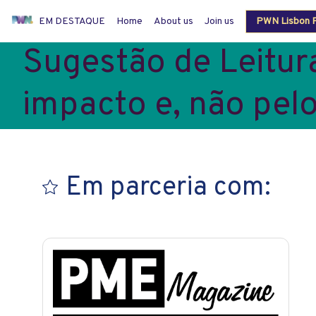
EM DESTAQUE
Home
About us
Join us
PWN Lisbon P
Sugestão de Leitura
Members login
impacto e, não pel
Em parceria com: