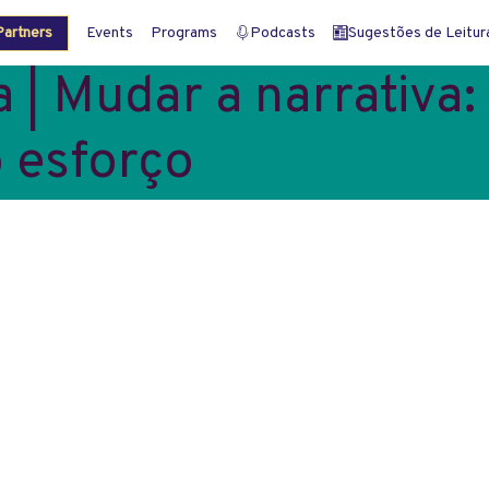
artners
Events
Programs
Podcasts
Sugestões de Leitura 
 | Mudar a narrativa: 
o esforço