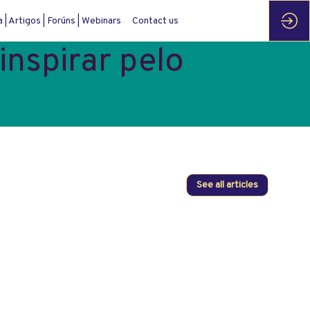
| Artigos | Forúns | Webinars
Contact us
inspirar pelo
See all articles