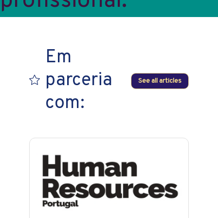
profissional.
Em
parceria
See all articles
com: