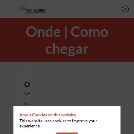
Onde | Como
chegar
Onde:
CMVM
-
Comissão
do
Mercado
About Cookies on this website
de
This website uses cookies to improve your
Valores
experience.
Mobiliários
|