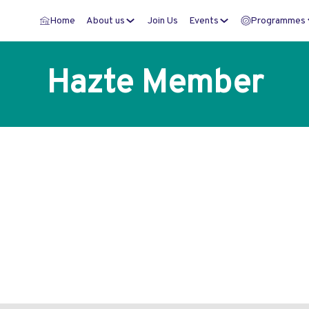
Home
About us
Join Us
Events
Programmes
Hazte Member