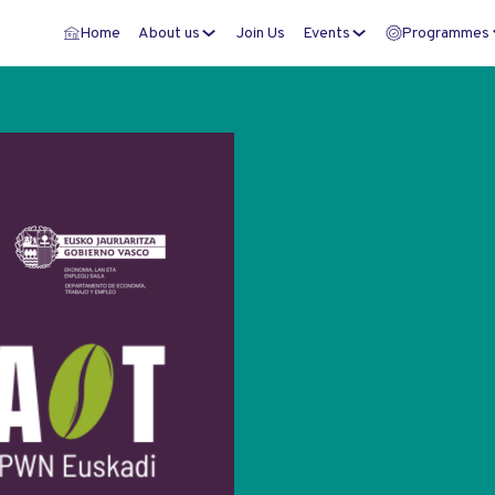
Home
About us
Join Us
Events
Programmes