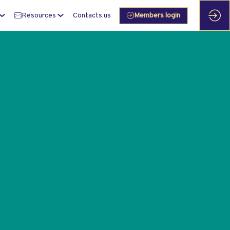
Resources
Contacts us
Members login