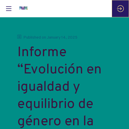
Published on
January 14, 2025
Informe
“Evolución en
igualdad y
equilibrio de
género en la