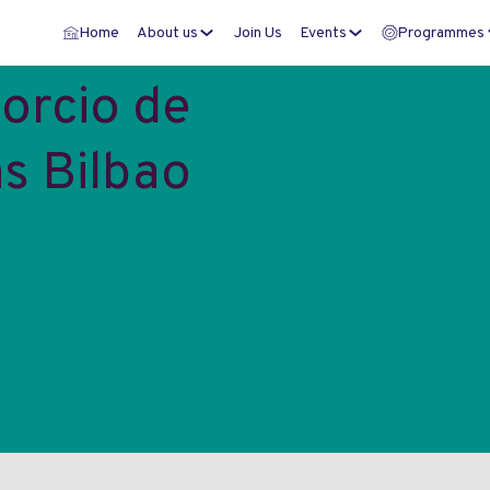
Home
About us
Join Us
Events
Programmes
orcio de
s Bilbao