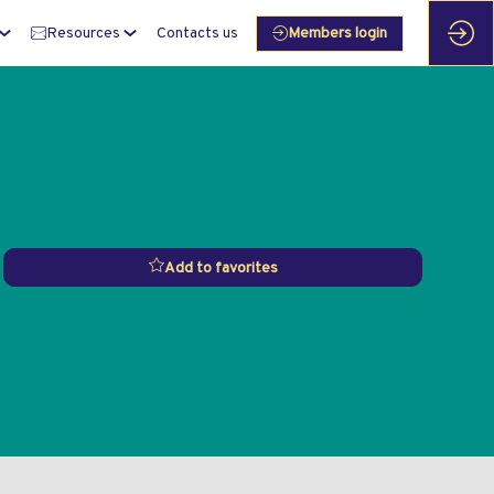
Resources
Contacts us
Members login
Add to favorites