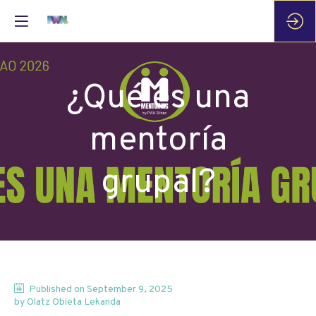
¿Qué es una
mentoría
grupal?
Published on
September 9, 2025
by
Olatz
Obieta Lekanda