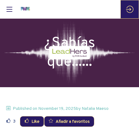
¿Sabías
que......
Published on
November 19, 2025
by
Natalia
Maeso
3
Like
Añadir a favoritos