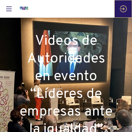
Videos de
Autoridades
en evento
“Líderes de
empresas ante
la igualdad”