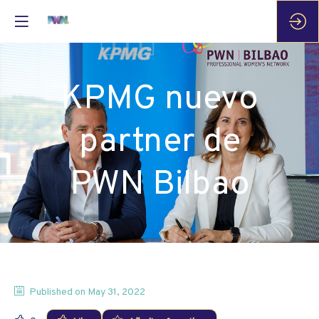
KPMG nuevo
partner de
PWN Bilbao
Published on
May 31, 2022