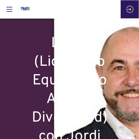
LEAD
(Liderazgo
Equilibrado
Ante la
Diversidad)
con Jordi