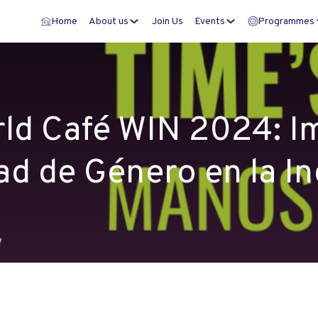
Home
About us
Join Us
Events
Programmes
ld Café WIN 2024: I
ad de Género en la In