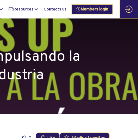
Resources
Contacts us
Members login
mpulsando la
dustria
0