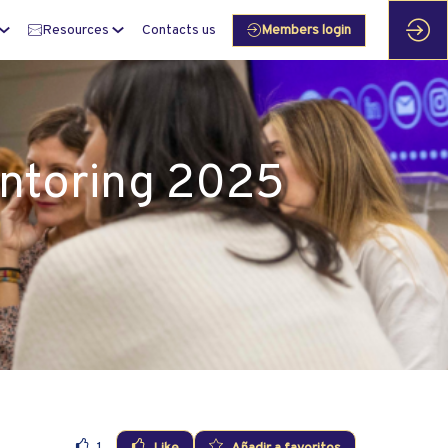
Resources
Contacts us
Members login
entoring 2025
1