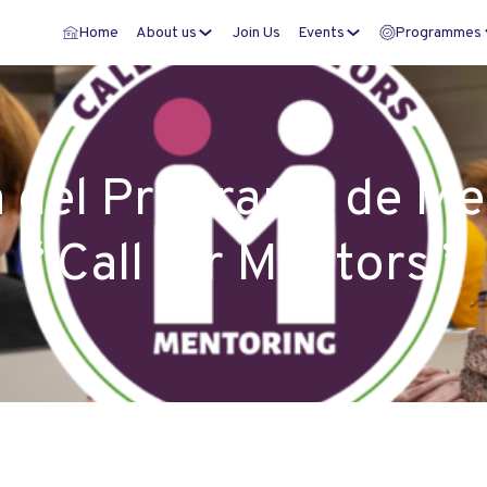
Home
About us
Join Us
Events
Programmes
 del Programa de M
“Call for Mentors”