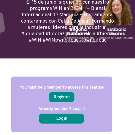
El 15 de junio, siguiendo con nuestro
programa WIN en BIEMH – Bienal
Internacional de Máquina – Herramienta,
contaremos con Celia De Anca “Formando
a mujeres lideres para la industria”
#igualdad #liderazgo #industria #biemh
#WIN #WINpwnbilbao #pwnbilbao
You must be a member to access this feature
Register
Already member? Log in!
Log in