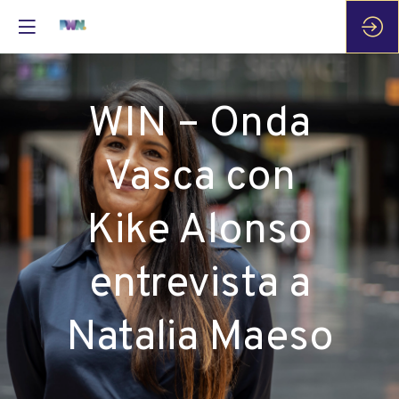
WIN – Onda
Vasca con
Kike Alonso
entrevista a
Natalia Maeso