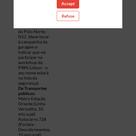
Accept
De carro
: Poderá
estacionar
na
garagem da
Refuse
Intelcia
Acesso pela Rua
do Polo Norte,
N12
(deve tocar
à campainha da
garagem e
indicar que vai
participar no
workshop da
PWN Lisbon - o
seu nome estará
na lista da
segurança)
De Transportes
públicos
:
Metro Estação
Oriente (Linha
Vermelha, 10
min a pé)
Autocarro 728
(Portela -
Descobrimentos,
10 min a pé)