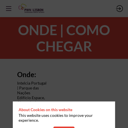
ONDE | COMO
CHEGAR
Onde:
Intelcia Portugal
| Parque das
Nações
Edifício Espace,
Alameda dos
Oceanos 59,
About Cookies on this website
1990-207 Lisboa
This website uses cookies to improve your
experience.
Como: