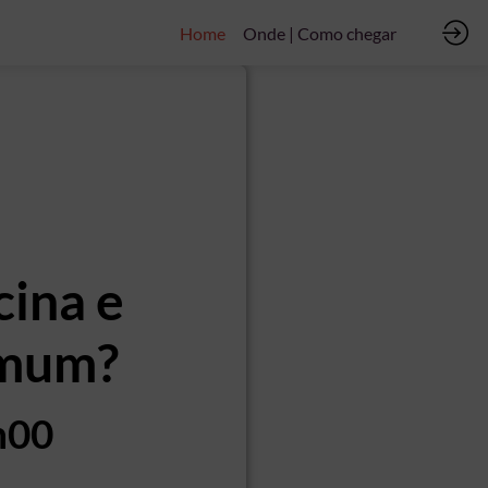
Home
Onde | Como chegar
cina e
omum?
9h00