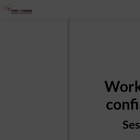
Works
conf
Ses