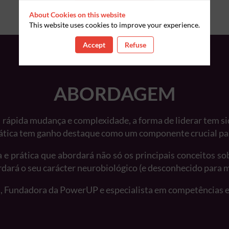
ESGOTADO!
About Cookies on this website
This website uses cookies to improve your experience.
Accept
Refuse
ABORDAGEM
 rápida mudança e complexidade, a forma de liderar tem sid
pática tem ganho destaque como um componente crucial pa
 e prática que abordará não só os principais conceitos 
dará o seu carácter neurobiológico (e desconhecido para m
na, Fundadora da PowerUP e especialista em competências e