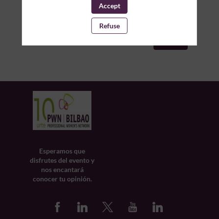
Accept
Refuse
Enviar
Esperamos que
disfrutes del evento y
nos encantará
conocer tu opinión.