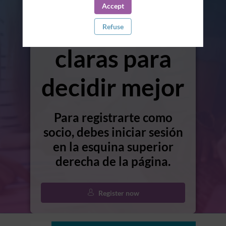
Accept
Finanzas
Refuse
claras para
decidir mejor
Para registrarte como
socio, debes iniciar sesión
en la esquina superior
derecha de la página.
Register now