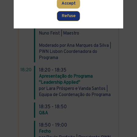
Global Hospital & BSM Commercial
Accept
Head (interim)
António Hipólito de Aguiar | Médico​ ,
Refuse
Presidente da Direção da Médicos do
Mundo
Nuno Feist | Maestro
Moderado por Ana Marques da Silva |
PWN Lisbon Coordenadora do
Programa
18:20
18:20 - 18:35
Apresentação do Programa
"Leadership Applied"
por Lara Próspero e Vanda Santos |
Equipa de Coordenação do Programa
18:35 - 18:50
Q&A
18:50 - 19:00
Fecho