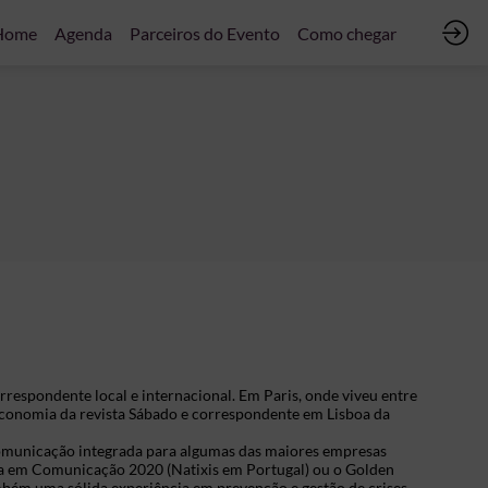
Home
Agenda
Parceiros do Evento
Como chegar
respondente local e internacional. Em Paris, onde viveu entre
economia da revista Sábado e correspondente em Lisboa da
omunicação integrada para algumas das maiores empresas
ia em Comunicação 2020 (Natixis em Portugal) ou o Golden
bém uma sólida experiência em prevenção e gestão de crises,