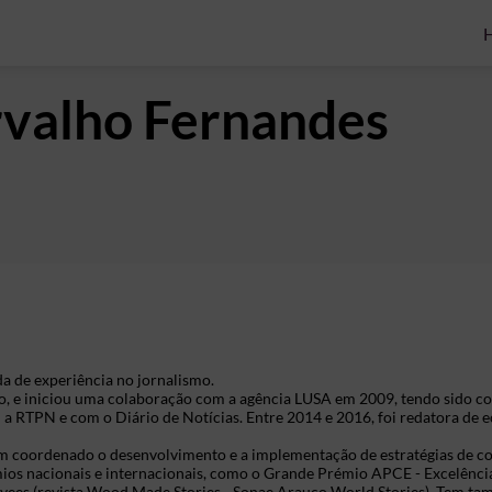
valho Fernandes
a de experiência no jornalismo.
, e iniciou uma colaboração com a agência LUSA em 2009, tendo sido cor
 RTPN e com o Diário de Notícias. Entre 2014 e 2016, foi redatora de 
em coordenado o desenvolvimento e a implementação de estratégias de c
émios nacionais e internacionais, como o Grande Prémio APCE - Excelênc
yees (revista Wood Made Stories - Sonae Arauco World Stories). Tem tam