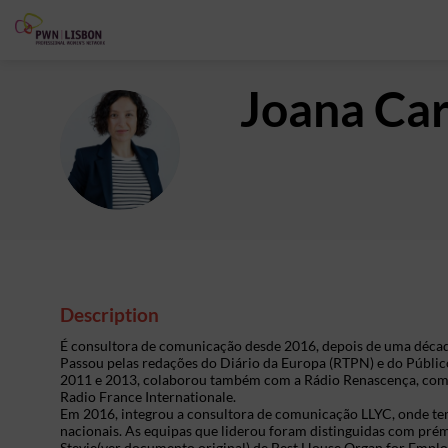
Joana
Car
JCF
Description
É consultora de comunicação desde 2016, depois de uma décad
Passou pelas redações do Diário da Europa (RTPN) e do Público
2011 e 2013, colaborou também com a Rádio Renascença, com a
Radio France Internationale.
Em 2016, integrou a consultora de comunicação LLYC, onde t
nacionais. As equipas que liderou foram distinguidas com pr
Stevie(ver documento original) de Best House Organ for Emplo