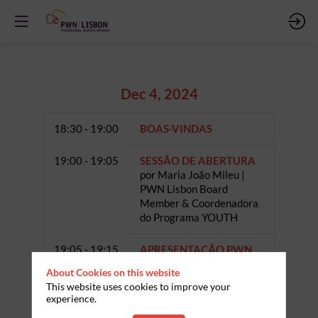
Dec 4, 2024
18:30 - 19:00
BOAS-VINDAS
19:00 - 19:05
SESSÃO DE ABERTURA
por Maria João Mileu |
PWN Lisbon Board
Member & Coordenadora
do Programa YOUTH
19:05 - 19:15
APRESENTAÇÃO PWN
Lisbon
About Cookies on this website
por Paula Perfeito |
This website uses cookies to improve your
Presidente da PWN
experience.
Lisbon