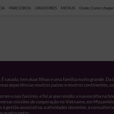
DA
PARCEIROS
ORADORES
MENUS
Onde, Como chegar
 É casada, tem duas filhas e uma família muito grande. Da 
as experiências noutros países e noutros continentes, conci
ram o seu fascínio, e foi aí que residiu a sua escolha na h
diversas missões de cooperação no Vietname, em Moçambiq
 à gestão associativa, a atividades docentes, à consultoria
s quatro netos.