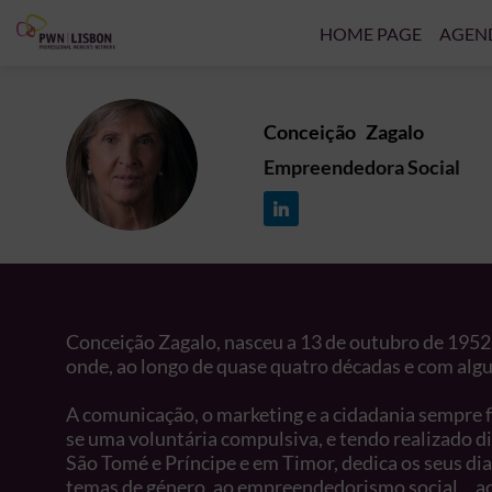
HOME PAGE
AGEN
Conceição
Zagalo
CZ
Empreendedora Social
Conceição Zagalo, nasceu a 13 de outubro de 1952.
onde, ao longo de quase quatro décadas e com algum
A comunicação, o marketing e a cidadania sempre fo
se uma voluntária compulsiva, e tendo realizado 
São Tomé e Príncipe e em Timor, dedica os seus dias
temas de género, ao empreendedorismo social… ao