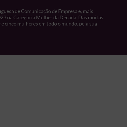
rtuguesa de Comunicação de Empresa e, mais
23 na Categoria Mulher da Década. Das muitas
te e cinco mulheres em todo o mundo, pela sua