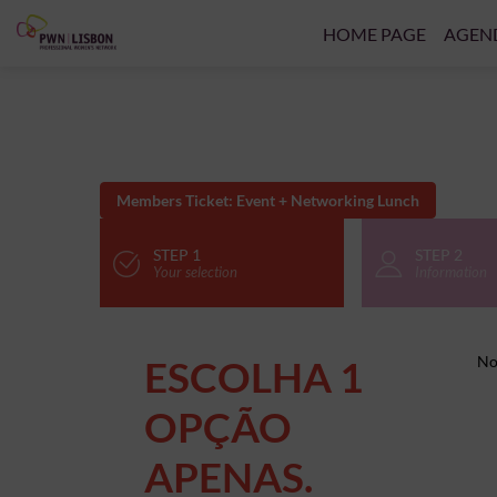
HOME PAGE
AGEN
Members Ticket: Event + Networking Lunch
STEP 1
STEP 2
Your selection
Information
ESCOLHA 1
No 
OPÇÃO
APENAS.