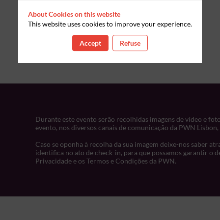
About Cookies on this website
This website uses cookies to improve your experience.
Accept
Refuse
Durante este evento serão recolhidas imagens de vídeo e fot
evento, nos diversos canais de comunicação da PWN Lisbon, 
Caso se oponha à recolha da sua imagem deixe-nos saber at
identifica no ato de check-in,
para que possamos garantir o de
Privacidade e os Termos e Condições da PWN.