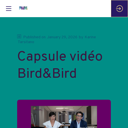
Published on
January 29, 2026
by
Karine
Tarsitano
Capsule vidéo
Bird&Bird