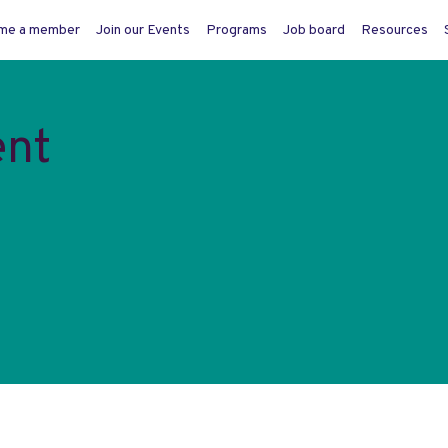
me a member
Join our Events
Programs
Job board
Resources
nt