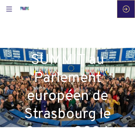
PWN GLOBAL
SUMMIT au
Parlement
européen de
Strasbourg le
8 mars 2024