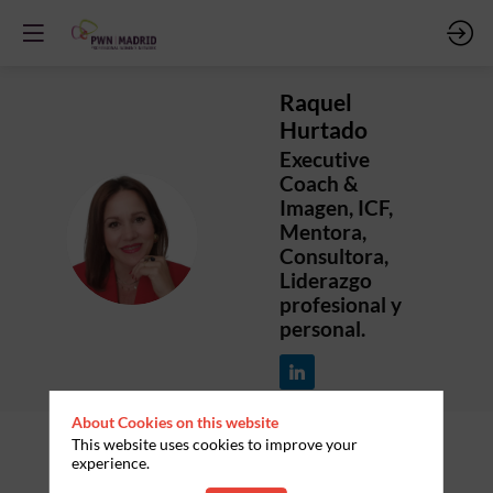
Raquel
Hurtado
Executive
Coach &
Imagen, ICF,
RH
Mentora,
Consultora,
Liderazgo
profesional y
personal.
About Cookies on this website
This website uses cookies to improve your
experience.