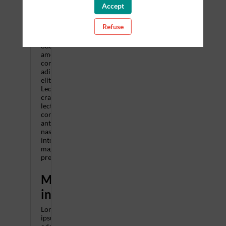
Accept
when
Refuse
Lorem
ipsum
odor
amet,
consectetuer
adipiscing
elit.
Lectus
cras
lectus
consectetur
ante
nascetur
interdum
magnis
pretium.
More
information
Lorem
ipsum