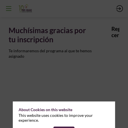
Muchísimas gracias por
Regist
cerrad
tu inscripción
Te informaremos del programa al que te hemos
asignado
About Cookies on this website
This website uses cookies to improve your
experience.